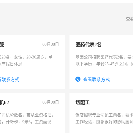
查
服
08月08日
医药代表2名
20名，女性，20-30周岁，单
基因公司招聘医药代表2名，要
家节假日休息
以下学历，年龄25-45岁之间，
可，需要具有营销经验，从事
表或者有医学资质的优先，底薪
看联系方式
查看联系方式
交五险。
机b2
08月08日
切配工
车司机b2数名，带从业资格证，
饭店招聘专业切配工两名，要
，开6米8，9米6，工资面议
工作经验，能够很好的协助厨
作。包吃住，每月有公休，工资35