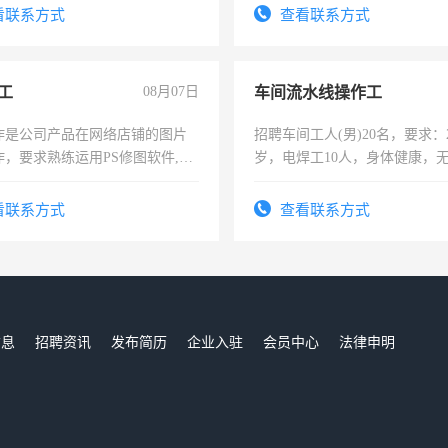
4500。
看联系方式
查看联系方式
工
08月07日
车间流水线操作工
作是公司产品在网络店铺的图片
招聘车间工人(男)20名，要求：2
作，要求熟练运用PS修图软件,工
岁，电焊工10人，身体健康，
每天8小时，待遇优厚。
好。薪资：4500-7000元，标
宿，免费发放劳保用品，两班
看联系方式
查看联系方式
25号准时发放工资，工作时间1
信息
招聘资讯
发布简历
企业入驻
会员中心
法律申明
们