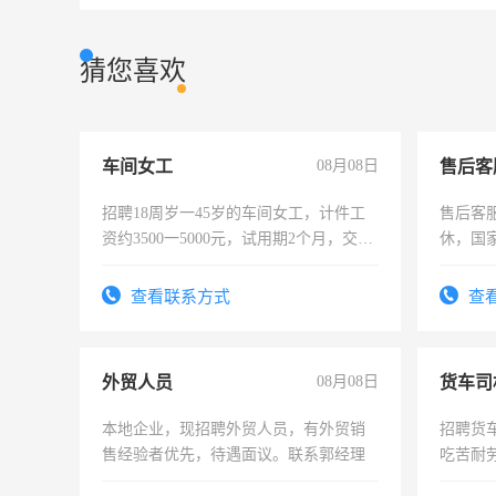
猜您喜欢
车间女工
08月08日
售后客
招聘18周岁一45岁的车间女工，计件工
售后客服
资约3500一5000元，试用期2个月，交五
休，国
险，有年薪假，年底福利
查看联系方式
查
外贸人员
08月08日
货车司
本地企业，现招聘外贸人员，有外贸销
招聘货
售经验者优先，待遇面议。联系郭经理
吃苦耐劳