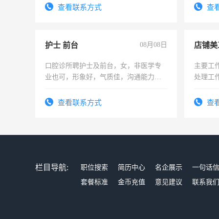
查看联系方式
查
护士 前台
08月08日
店铺美
口腔诊所聘护士及前台，女，非医学专
主要工
业也可，形象好，气质佳，沟通能力
处理工
强。面试，周日休息。
作时间
查看联系方式
查
栏目导航:
职位搜索
简历中心
名企展示
一句话
套餐标准
金币充值
意见建议
联系我