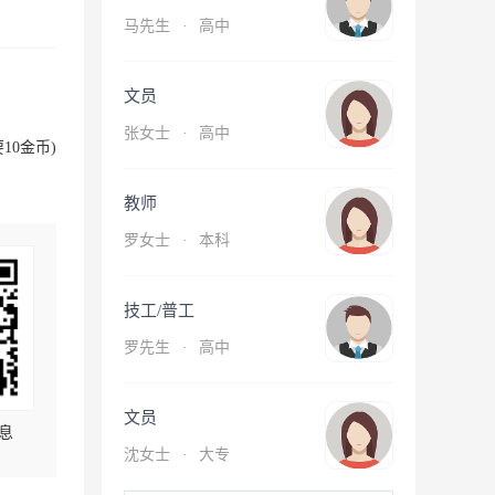
马先生
·
高中
文员
张女士
·
高中
10金币)
教师
罗女士
·
本科
技工/普工
罗先生
·
高中
文员
息
沈女士
·
大专