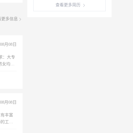
查看更多简历
看更多信息
08月08日
求：大专
男女均
过医药代
+绩效，
08月08日
求有丰富
师的工
00-