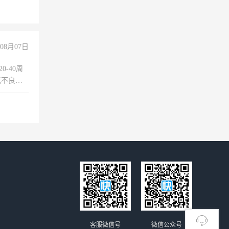
08月07日
0-40周
无不良嗜
准八人间住
倒，每月
0小时
客服微信号
微信公众号