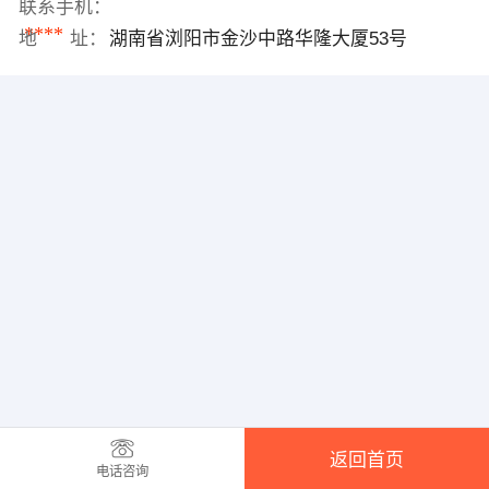
联系手机：
****
地 址：
湖南省浏阳市金沙中路华隆大厦53号
返回首页
电话咨询